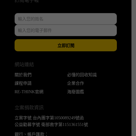
訂閱電子報
立即訂閱
網站連結
關於我們
必懂的回收知識
課程申請
企業合作
RE-THINK官網
海廢圖鑑
立案捐款資訊
立案字號 台內團字第1050089249號函
公益勸募字號 衛部救字第1151361551號
銀行、帳戶匯款：