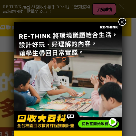
RE-THINK 推出 AI 回收小幫手 R-ha 啦 ！想知道物
了解詳情
品怎麼回收，點擊問 R-ha ！
×
跳
捐款
至
主
要
內
容