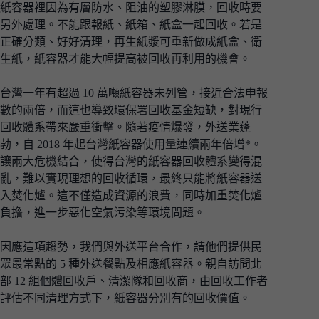
紙容器裡因為有層防水、阻油的塑膠淋膜，回收時要
另外處理。不能跟報紙、紙箱、紙盒一起回收。若是
正確分類、好好清理，再生紙漿可重新做成紙盒、衛
生紙，紙容器才能大幅提高被回收再利用的機會。
台灣一年有超過 10 萬噸紙容器未列管，接近合法申報
數的兩倍，而這也導致環保署回收基金短缺，對現行
回收體系帶來嚴重衝擊。隨著疫情爆發，外送業蓬
勃，自 2018 年起台灣紙容器使用量連續兩年倍增*。
讓兩大危機結合，使得台灣的紙容器回收體系變得混
亂，難以實現理想的回收循環，最終只能將紙容器送
入焚化爐。這不僅造成資源的浪費，同時加重焚化爐
負擔，進一步惡化空氣污染等環境問題。
因應這項趨勢，我們與外送平台合作，請他們提供民
眾最常點的 5 種外送餐點及相應紙容器。親自訪問北
部 12 組個體回收戶、清潔隊和回收商，由回收工作者
評估不同清理方式下，紙容器分別有的回收價值。