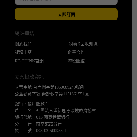
立即訂閱
網站連結
關於我們
必懂的回收知識
課程申請
企業合作
RE-THINK官網
海廢圖鑑
立案捐款資訊
立案字號 台內團字第1050089249號函
公益勸募字號 衛部救字第1151361551號
銀行、帳戶匯款：
戶 名：社團法人重新思考環境教育協會
銀行代號：013 國泰世華銀行
分 行：南京東路分行
帳 號：003-03-500953-1