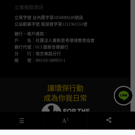
立案捐款資訊
立案字號 台內團字第1050089249號函
公益勸募字號 衛部救字第1151361551號
銀行、帳戶匯款：
戶 名：社團法人重新思考環境教育協會
銀行代號：013 國泰世華銀行
分 行：南京東路分行
帳 號：003-03-500953-1
讓環保行動
成為你我日常
±
A
☰