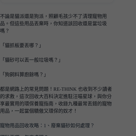
不論是貓派還是狗派，照顧毛孩少不了清理寵物用
品。但這些用品丟棄時，你知道該回收還是當垃圾
嗎？
「貓抓板要丟哪？」
「貓砂可以丟一般垃圾嗎？」
「狗飼料算廚餘嗎？」
都是網路上的常見問題！RE-THINK 也收到不少讀者
的求救，這次回收大百科決定進駐汪喵星球，與你分
享最實用的環保養寵指南，收錄九種最常丟錯的寵物
用品，一起當個驕傲又環保的奴才！
寵物用品回收攻略：1、廢棄貓砂如何處理？