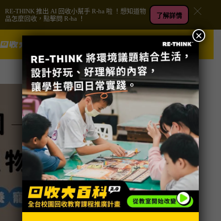
RE-THINK 推出 AI 回收小幫手 R-ha 啦 ！想知道物
了解詳情
品怎麼回收，點擊問 R-ha ！
×
跳
捐款
至
主
要
內
容