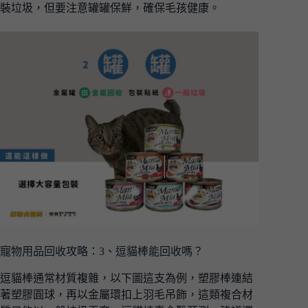
裝垃圾，但要注意罐罐保鮮，確保毛孩健康。
寵物用品回收攻略：3、逗貓棒能回收嗎？
逗貓棒通常材質複雜，以下圖這支為例，塑膠棒連結
著塑膠圓球，再以金屬環扣上羽毛吊飾，這類複合材