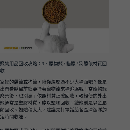
寵物用品回收攻略：9、寵物籠 / 貓籠 / 狗籠依材質回
收
家裡的貓籠或狗籠，陪你經歷過不少大場面吧？像是
出門看獸醫前總要拎著寵物籠來場追逐戰！當寵物籠
廢棄後，也別忘了依照材質正確回收，較輕便的外出
籠通常是塑膠材質，能以塑膠回收；鐵籠則是以金屬
類回收。如體積太大，建議先打電話給各區清潔隊約
定時間收運。