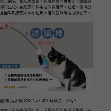
質只能以一般垃圾丟棄。逗貓棒壽命難預測，建議選
擇再生紙材或廢棄布料製成的逗貓棒。或是，發揮創
意簡單改造家中的小垃圾，貓咪就能玩得很開心了。
寵物用品回收攻略：4、絨毛玩具能回收嗎？
你家也有許多沾滿口水、開腸剖肚的絨毛玩具嗎？被