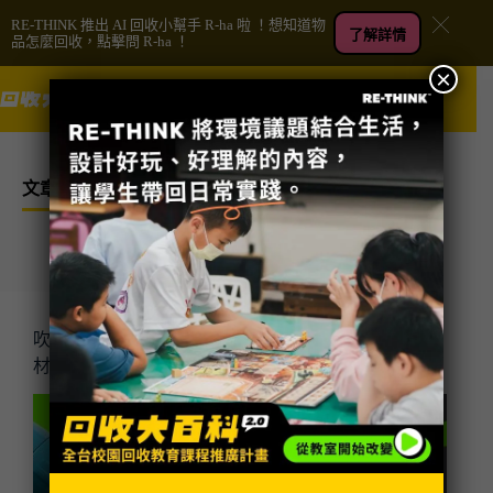
RE-THINK 推出 AI 回收小幫手 R-ha 啦 ！想知道物
了解詳情
品怎麼回收，點擊問 R-ha ！
×
跳
捐款
至
主
要
內
文章總覽
居家生活
廚房
衛浴
辦公室
餐廳/夜市
環保知識
容
吹風機是垃圾還是可回收？壞掉別亂丟！從
材質了解吹風機回收分類