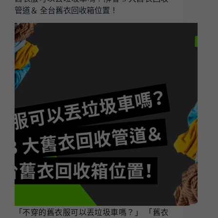
管道＆ 全台舊衣回收箱位置！
「不穿的舊衣服可以丟垃圾車嗎？」 「舊衣